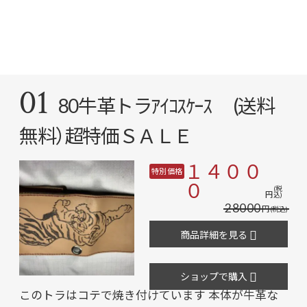
01
80牛革トラｱｲｺｽｹｰｽ (送料
無料）超特価ＳＡＬＥ
１４００
特別価格
０
(税
円
込)
28000
円
(税込)
商品詳細を見る
ショップで購入
このトラはコテで焼き付けています 本体が牛革な