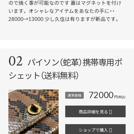
ので焼く事が可能なのです 蓋はマグネットを付け
います。 オシャレなアイテムをあなたの手に・・
28000→13000 少し久住は有りますが新品です。
02
パイソン（蛇革）携帯専用ポ
シェット（送料無料）
72000
通常価格
円
(税込)
商品詳細を見る
ショップで購入