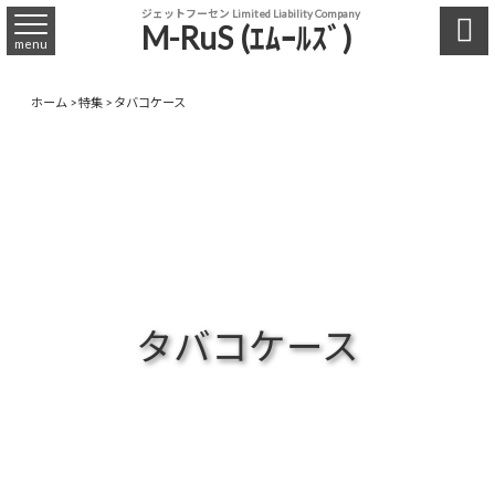
ジェットフーセン Limited Liability Company

M-RuS (ｴﾑｰﾙｽﾞ)
menu
ホーム
>
特集
>
タバコケース
タバコケース