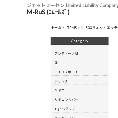
ジェットフーセン Limited Liability Compan
M-RuS (ｴﾑｰﾙｽﾞ)
ホーム
>
ITEMS
>
No500ちょっとエッチ
Category
アンティーク調
龍
アイコスポーチ
ジャンク
ヤギ革
リモコンカバー
Tigersグッズ