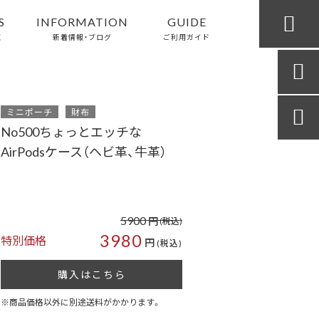

S
INFORMATION
GUIDE
覧
新着情報・ブログ
ご利用ガイド

ミニポーチ
財布

No500ちょっとエッチな
AirPodsケース（ヘビ革、牛革）
5900
円
(税込)
3980
特別価格
円
(税込)
購入はこちら
※商品価格以外に別途送料がかかります。