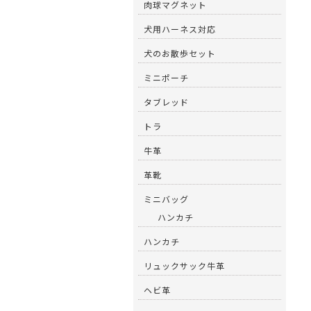
肉球マグネット
犬用ハーネス対応
犬のお散歩セット
ミニポーチ
タブレッド
トラ
牛革
革靴
ミニバッグ
ハンカチ
ハンカチ
リュックサック牛革
ヘビ革