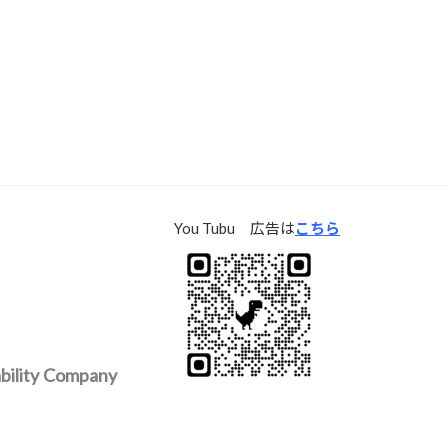
ac
w
有
e
itt
b
er
o
o
k
You Tubu 広告は
こちら
lity Company