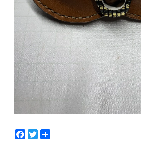
F
T
共