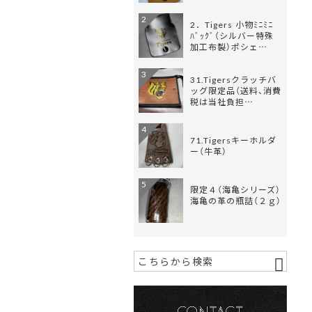
2
2．Tigers 小物ﾐﾆﾐﾆ
ﾊﾞｯｸﾞ（シルバー特殊
加工布製）ポシェ…
3
31.Tigersクラッチバ
ッグ限定品（送料、消費
税は当社負担…
4
71.Tigersキーホルダ
ー（牛革）
5
限定４（海亀シリーズ）
海亀の革の瓶詰（２ｇ）