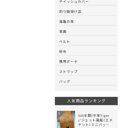
テイッシュカバー
釣り銭受け皿
海亀の革
革画
ベルト
財布
携帯ポーチ
ストラップ
バッグ
人気商品ランキング
1
50(半額)牛革Tiger
s'ジェット風船（エチ
ケット）ミニバッ…