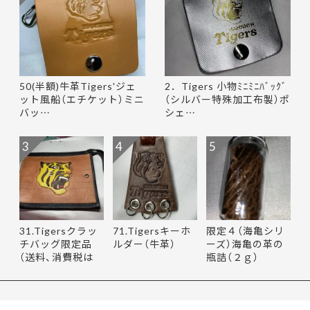
50(半額)牛革Tigers'ジェ
2．Tigers 小物ﾐﾆﾐﾆﾊﾞｯｸﾞ
ット風船（エチケット）ミニ
（シルバー特殊加工布製）ポ
バッ…
シェ…
3
4
5
31.Tigersクラッ
71.Tigersキーホ
限定４（海亀シリ
チバッグ限定品
ルダー（牛革）
ーズ）海亀の革の
（送料、消費税は
瓶詰（２ｇ）
当社負担…