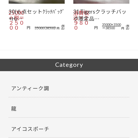
30(６点セットｸﾗｯﾁﾊﾞｯｸﾞ
31.Tigersクラッチバッ
25000
消費税
＋税＝
込￥２
+Ƕ…
グ限定品…
２５０
９８０
35000+3500
００
(税
０
(税
円
円
35000（38500）
＝38500
円
込)
円
込)
Category
アンティーク調
龍
アイコスポーチ