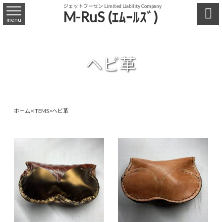
ジェットフーセン Limited Liability Company

M-RuS (ｴﾑｰﾙｽﾞ)
menu
ヘビ革
ホーム
>
ITEMS
>
ヘビ革