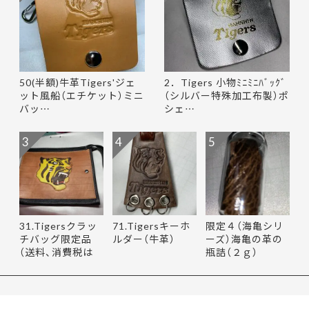
50(半額)牛革Tigers'ジェ
2．Tigers 小物ﾐﾆﾐﾆﾊﾞｯｸﾞ
ット風船（エチケット）ミニ
（シルバー特殊加工布製）ポ
バッ…
シェ…
3
4
5
31.Tigersクラッ
71.Tigersキーホ
限定４（海亀シリ
チバッグ限定品
ルダー（牛革）
ーズ）海亀の革の
（送料、消費税は
瓶詰（２ｇ）
当社負担…