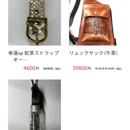
幸運up 蛇革ストラップ
リュックサック（牛革）
オー…
4600
39800
円
円
5600
５８０００
円
(税込)
円
(税込)