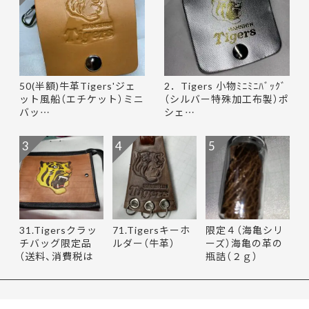
50(半額)牛革Tigers'ジェ
2．Tigers 小物ﾐﾆﾐﾆﾊﾞｯｸﾞ
ット風船（エチケット）ミニ
（シルバー特殊加工布製）ポ
バッ…
シェ…
3
4
5
31.Tigersクラッ
71.Tigersキーホ
限定４（海亀シリ
チバッグ限定品
ルダー（牛革）
ーズ）海亀の革の
（送料、消費税は
瓶詰（２ｇ）
当社負担…