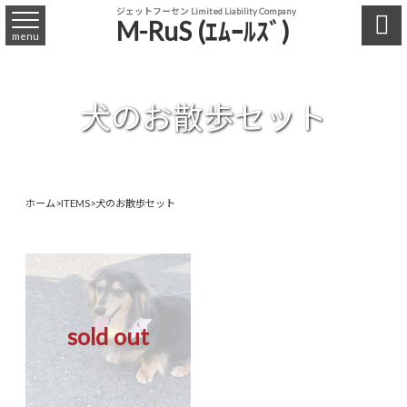
ジェットフーセン Limited Liability Company

M-RuS (ｴﾑｰﾙｽﾞ)
menu
犬のお散歩セット
ホーム
>
ITEMS
>
犬のお散歩セット
sold out