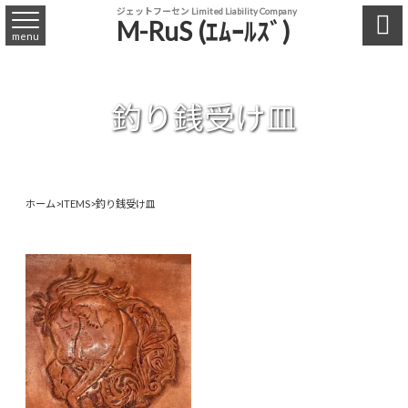
ジェットフーセン Limited Liability Company

M-RuS (ｴﾑｰﾙｽﾞ)
menu
釣り銭受け皿
ホーム
>
ITEMS
>
釣り銭受け皿