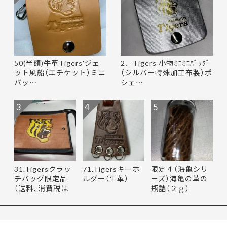
50(半額)牛革Tigers'ジェ
2．Tigers 小物ﾐﾆﾐﾆﾊﾞｯｸﾞ
ット風船（エチケット）ミニ
（シルバー特殊加工布製）ポ
バッ…
シェ…
3
4
5
31.Tigersクラッ
71.Tigersキーホ
限定４（海亀シリ
チバッグ限定品
ルダー（牛革）
ーズ）海亀の革の
（送料、消費税は
瓶詰（２ｇ）
当社負担…